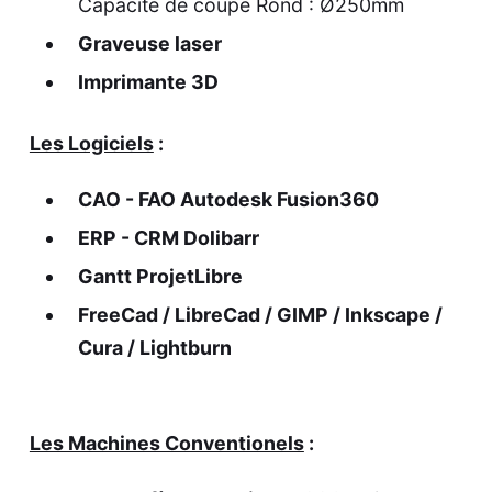
Capacité de coupe Rond : Ø250mm
Graveuse laser
Imprimante 3D
Les Logiciels
:
CAO - FAO Autodesk Fusion360
ERP - CRM Dolibarr
Gantt ProjetLibre
FreeCad / LibreCad / GIMP / Inkscape /
Cura / Lightburn
Les Machines Conventionels
: